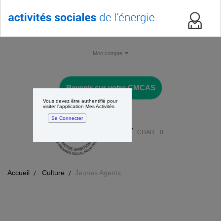
Mon compte
Revenir sur votre CMCAS
Vous devez être authentifié pour
visiter l'application Mes Activités
Se Connecter
CHAR:
0
Accueil
Culture
Jeunes Agents